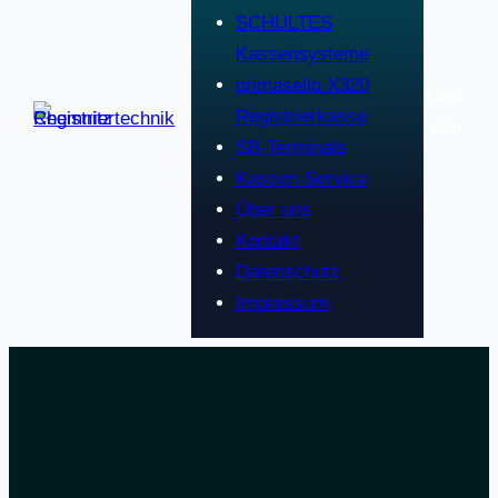
SCHULTES
Kassensysteme
primasello X320
Kont
Registrierkasse
akt
SB-Terminals
Kassen-Service
Über uns
Kontakt
Datenschutz
Impressum