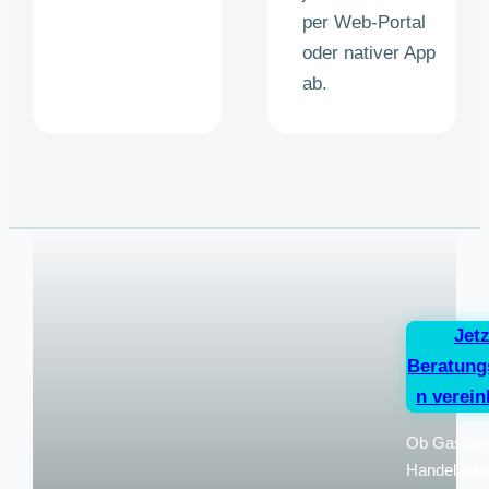
per Web-Portal
oder nativer App
ab.
Jetz
Beratung
n verei
Ob Gastron
Handel ode