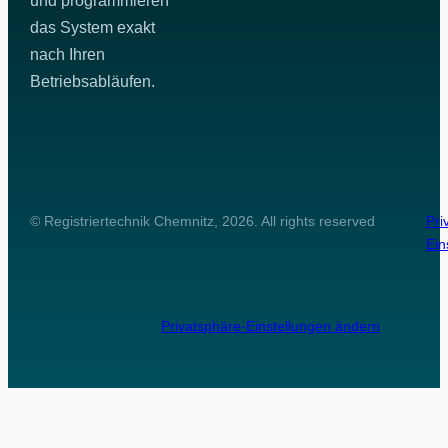
und programmieren
das System exakt
nach Ihren
Betriebsabläufen.
© Registriertechnik Chemnitz, 2026. All rights reserved
Pri
Ein
Privatsphäre-Einstellungen ändern