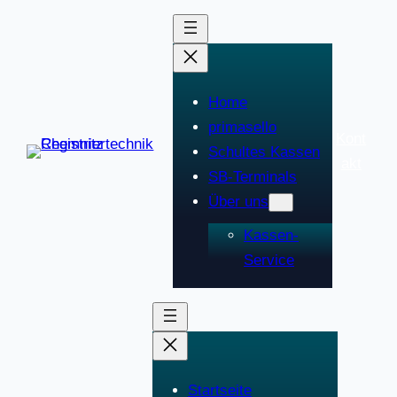
Home
primasello
Kont
Schultes Kassen
akt
SB-Terminals
Über uns
Kassen-
Service
Startseite